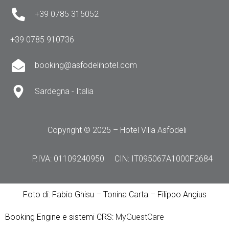
+39 0785 315052
+39 0785 910736
booking@asfodelihotel.com
Sardegna - Italia
Copyright © 2025 – Hotel Villa Asfodeli
P.IVA: 01109240950
CIN: IT095067A1000F2684
Foto di: Fabio Ghisu – Tonina Carta – Filippo Angius
Booking Engine e sistemi CRS:
MyGuestCare