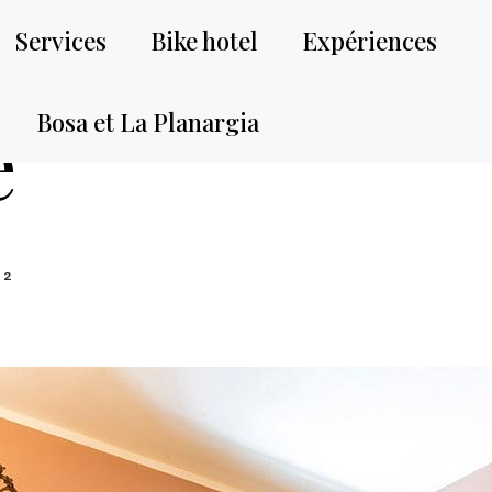
Services
Bike hotel
Expériences
e
Bosa et La Planargia
²