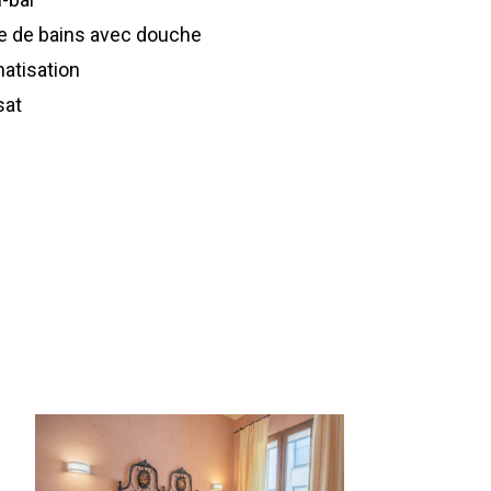
le de bains avec douche
matisation
sat