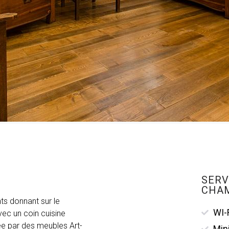
SERV
CHA
s donnant sur le
WI-
vec un coin cuisine
sée par des meubles Art-
Min