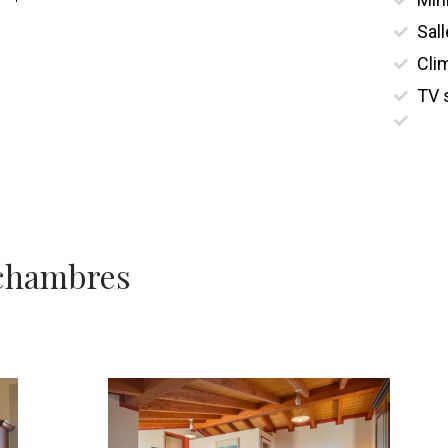
Sal
Cli
TV 
 chambres